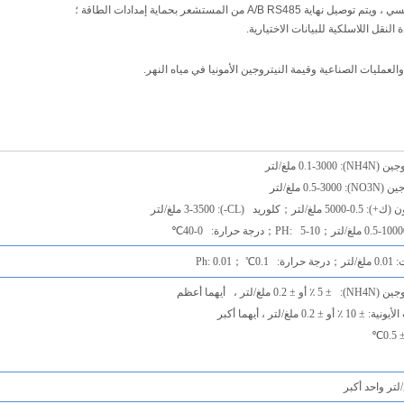
المستشعر بحماية إمدادات الطاقة ؛
 النقل اللاسلكية للبيانات الاختيارية.
عمليات الصناعية وقيمة النيتروجين الأمونيا في مياه النهر.
NH4N) ملغ/لتر
NO3 ملغ/لتر
0-5000 ملغ/لتر
；
كلوريد (CL-): 3-3500 ملغ/لتر
；
PH: 5-10
；
درجة حرارة: 0-40
℃
لتر
；
درجة حرارة: 0.1
℃ ；
Ph: 0.01
لغ/لتر ، أيهما أعظم
 0.2 ملغ/لتر ، أيهما أكبر
0
℃