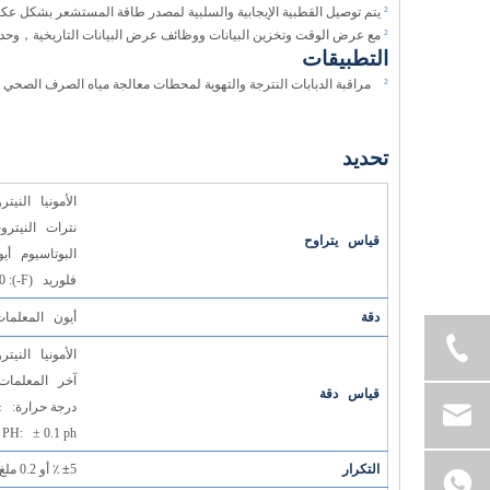
²
يتم توصيل القطبية الإيجابية والسلبية لمصدر طاقة المستشعر بشكل عكسي ، ويتم توصيل نهاية A/B RS485 من 
²
مع عرض الوقت وتخزين البيانات ووظائف عرض البيانات التاريخية
，
وحدة
التطبيقات
²
مراقبة الدبابات النترجة والتهوية لمحطات معالجة مياه الصرف الصحي وال
تحديد
الأمونيا النيتروجين (: 0.1-3000
نترات النيتروجين (N): 0.5-3000
قياس يتراوح
البوتاسيوم أيون (ك+): .5
فلوريد (F-): 0.5-10000 ملغ/لتر
دقة
أيون المعلمات: 0.01 ملغ/
الأمونيا النيتروجين (NH4N): ± 5 ٪ أو ± 0.2 م
آخر المعلمات الأيونية: ± 10 ٪ أو ±
قياس دقة
درجة حرارة: ± .5
PH: ± 0.1 ph
التكرار
5 ٪ أو 0.2 ملغ/لتر واحد أكبر
±