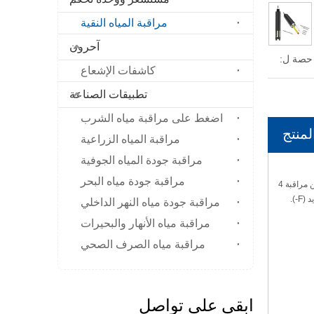
مراقبة المياه النقية
آحرون
حصة ل:
كاشفات الإشعاع
تطبيقات الصناعة
اضغط على مراقبة مياه الشرب
منتج
مراقبة المياه الزراعية
مراقبة جودة المياه الجوفية
مراقبة جودة مياه البحر
يمكن لمستشعر PISE-900 اختيار أقطاب أو اثنين من الأقطاب الانتقائية. في الوقت نفسه ، تم تجهيزه مع أقطاب الرقم الهيدروجيني ودرجة الحرارة كمعيار ، بحيث يمكن مراقبة 4
معلمات في وقت واحد. تشمل المعلمات الاختيارية للقطب الانتقائي الأيوني: النيتروجين الأمونيا (NH4+) ، نترات (NO3N) ، أيون البوتاسيوم (K+) ، كلوريد (CL-) ، الفلورايد (F-).
مراقبة جودة مياه النهر الداخلي
مراقبة مياه الأنهار والبحيرات
مراقبة مياه الصرف الصحي
ابقى على تواصل