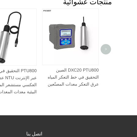
منتجات عشوائية
الشركة المصنعة للجملة ISO
>
رنت نظام محلل عداد
فض النطاق لمياه
DXC20 PTU800 الصين
PTU800 الت
التحقيق في خط التعكر المياه
عرق التعكر معدات المصنّعين
العكسي مستشعر 
البيئية معدات الم
اتصل بنا