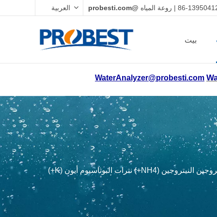
@probesti.com
العربية
بيت
Wa
WaterAnalyzer@probesti.com
muti-parameters أيون انتقائي انتقائي النيتروجين النيتروجين (NH4+) نترات البوتاسيوم أيون (K+)