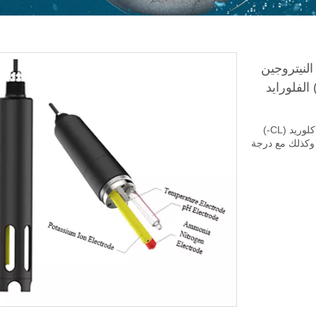
جين النيتروجين
 نترات البوتاسيوم أيون (K+) كلوريد (CL-) الفلورايد
نتروجين الأمونيا (NH4+) نترات (NO3N) أيون البوتاسيوم (K+) كلوريد (CL-)
 وكذلك مع درجة