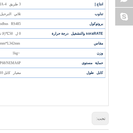
انتاج |
3 طريق 4-20MA
تناوب
ثلاثي الترحيل 
بروتوكول
odbus RS485
soraRATE والتشغيل درجة حرارة
0 ل 50
℃
(لا تجم
مقاس
D55mm*L342mm
وزن
<1kg
حماية مستوى
IP68/NEMA6P
كابل طول
معيار كابل 10 أمتار ، يمكن تمديده إلى 100 متر
تحت: