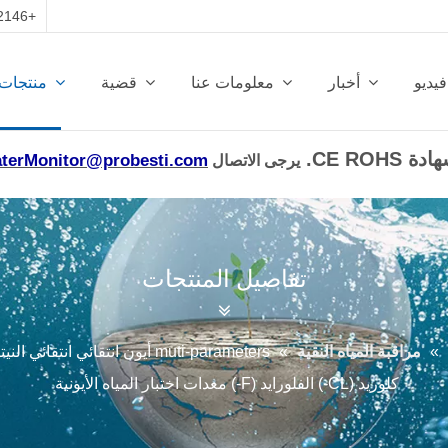
+86-13950412146 | روعة المياه
فيديو
أخبار
معلومات عنا
قضية
منتجات
terMonitor@probesti.com
يرجى الاتصال
تفاصيل المنتجات
»
مراقبة المياه النقية
»
كلوريد (CL-) الفلورايد (F-) معدات اختبار المياه الأيونية