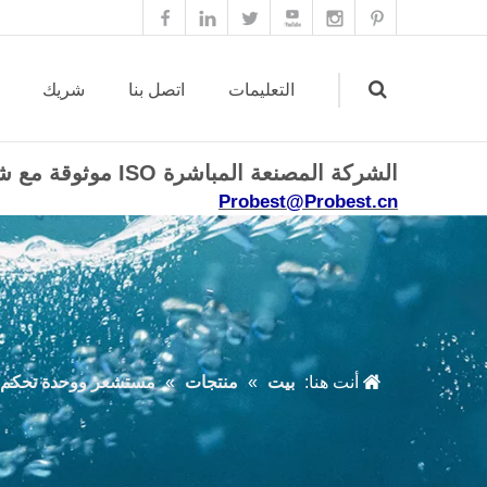
التعليمات
اتصل بنا
شريك
الشركة المصنعة المباشرة ISO موثوقة مع شهادة CE ROHS.
Probest@Probest.cn
Search
أنت هنا:
بيت
»
منتجات
»
مستشعر ووحدة تحكم