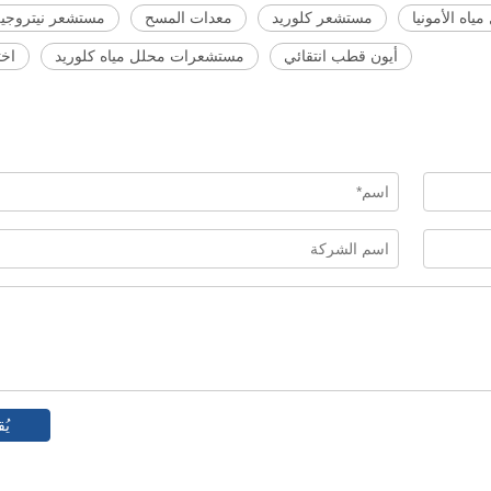
اه الأمونيا
مستشعر كلوريد
معدات المسح
مستشعر نيتروجين 
أيون قطب انتقائي
مستشعرات محلل مياه كلوريد
اخت
يُق