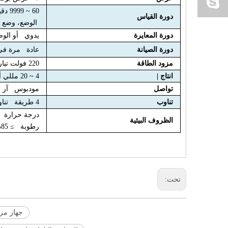
60 ~ 9999 دقيقة وضع قابل للتعديل (50 دقيقة على الأقل)
دورة القياس
الوضع، وضع ال
دورة المعايرة
يدوي أو الوضع الت
دورة الصيانة
عادة مرة في
مزود الطاقة
220 فولت تيار متردد ±10%
انتاج |
4 ~ 20 مللي أمبير انتاج
تواصل
مودبوس آر إس-
تناوب
4 طريقة تناوب
درجة حرارة قابل 
الظروف البيئية
رطوبة ≥ 85% (بدون تكثيف)
تحت:
جهاز مرا