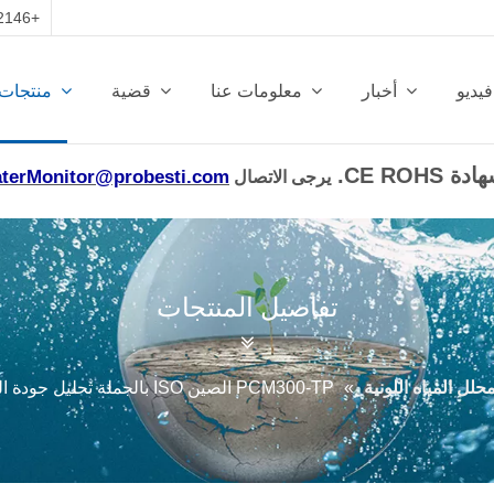
+86-13950412146 | روعة المياه
فيديو
أخبار
معلومات عنا
قضية
منتجات
terMonitor@probesti.com
يرجى الاتصال
تفاصيل المنتجات
حلل المياه اللونية
»
PCM300-TP الصين ISO بالجملة تحليل جودة المياه الإجمالية للفوسفور على الإنترنت الشركة المصنعة