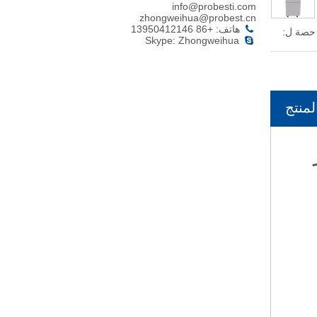
info@probesti.com
zhongweihua@probest.cn
هاتف: +86 13950412146

حصة ل:
Skype: Zhongweihua

منتج