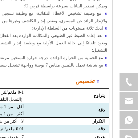
ويمكن تصدير البيانات بسرعة بواسطة قرص U؛
u
مع وظيفة تشخيص الأخطاء التلقائية، مع وظيفة تسجيل وت
والإنذار الزائد عن المستوى، ونقص إنذار الكاشف وغيرها من ا
u
لديك ثلاثة مستويات من السلطة الإدارية؛
u
بعد إعادة الضبط غير الطبيعي والمكالمة الواردة بعد انقطاع ال
ويعود تلقائيًا إلى حالة العمل الأولية.مع وظيفة إنذار الت
التشغيل؛
u
مع الحماية من الحرارة الزائدة: درجة حرارة التسخين مرتفعة 
u
مع شاشة تعمل باللمس مقاس 7 بوصة وواجهة تشغيل بسيطة، يسهل على المستخدمين التعلم والتشغيل والصيانة.
n
تخصيص
0-1 ملغم/لتر
，
يتراوح
(التبديل التلق
أقل من 1 ملغم/لتر
دقة
أكثر من 1 ملغم/لتر
التكرار
لا أكثر من ±5%
دقة
0.01 ملغم/لتر
عرض
7 عرض بوصة، واجهة التشغيل