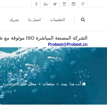
التعليمات
اتصل بنا
شريك
الشركة المصنعة المباشرة ISO موثوقة مع شهادة CE ROHS.
Probest@Probest.cn
Search
أنت هنا:
بيت
»
منتجات
»
محلل على الانترنت
»
م