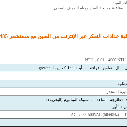
ت المياه.
 الصناعية معالجة المياه ومياه الصرف الصحي.
PTU800 Probest China عالية الجودة مراقبة عدادات
，
0.01
－
4000 NTU
 ال تقاس قراءة أو
± 0.1ntu ، أيهما greater
ايرة المنحدر
(
البحرية
)
；
ل
：
P
أور
AC ： 85-500VAC (50/60Hz) D