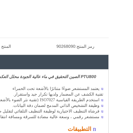
رمز المنتج:
90268090
المنتج 
PTU800 الصين التحقيق في ماء عالية الجودة محلل العكس عبر الإنترنت وحدة تحكم العدادات مع مستشعر RS485 لقياس جودة المياه
u
يعتمد المستشعر ضوءًا متناثرًا بالأشعة تحت الحمراء
تقنية الكشف عن المضمار ولديها تكرار جيد واستقرار.
u
استخدم الطريقة القياسية ISO7027 (تقنية نثر الضوء بالأشعة تحت الحمراء) للتخلص من آثار لون العينة.
u
وظيفة التشخيص الذاتي المدمج لضمان دقة البيانات.
u
فرشاة التنظيف الاختيارية لوظيفة التنظيف التلقائي لتقليل 
u
مستشعر رقمي ، وسعة عالية مضادة للسرقة ومسافة انتقال
n
التطبيقات