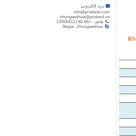
بريد إلكتروني:

info@probesti.com
zhongweihua@probest.cn
هاتف: +86 13950412146

Skype: Zhongweihua

 التعكر عبر الإنترنت من الصين مع مستشعر RS485