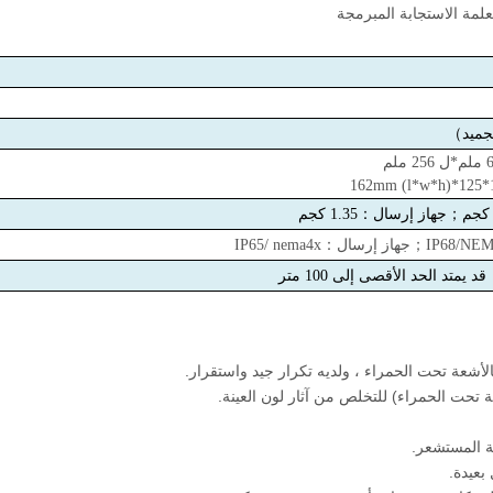
لمة الاستجابة المبرمجة
145
；
جهاز إرسال
：
1.35 كجم
IP68/NE
；
جهاز إرسال
：
IP65/ nema4x
نة المستشعر.