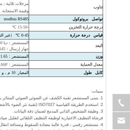
مرحلات ثلاثية ،
مع
تناوب
وقيمة الاستجابة.
تواصل بروتوكول
RS485
modbus
درجة حرارة التخزين
-15-50 ℃
قياس درجة حرارة
0-45 ℃ （غير التجميد）
المستشعر
：
ديا 60 ملم*ل 256 ملم
البعد
جهاز إرسال
：
*125*162mm (l*w*h)
وزن
المستشعر
：
1.65 كجم
معدل الحماية
المستشعر
：
MA6P
كابل طول
المعيار: 10 م ، و قد يمتد الحد الأقصى إلى 100 متر
سمات:
1. يتبنى المستشعر تقنية الكشف عن الضوئي الضوئي المتناثر بالأشعة تحت الحمراء ، ولديه تكرار جيد واستقرار.
2. استخدم الطريقة القياسية ISO7027 (تقنية نثر الضوء بالأشعة تحت الحمراء) للتخلص من آثار لون العينة.
3. وظيفة التشخيص الذاتي المدمج لضمان دقة البيانات.
فرشاة التنظيف الاختيارية لوظيفة التنظيف التلقائي لتقليل صيا
4. مستشعر رقمي ، قدرة عالية مضادة للسقوط ومسافة انتقال بعيدة.