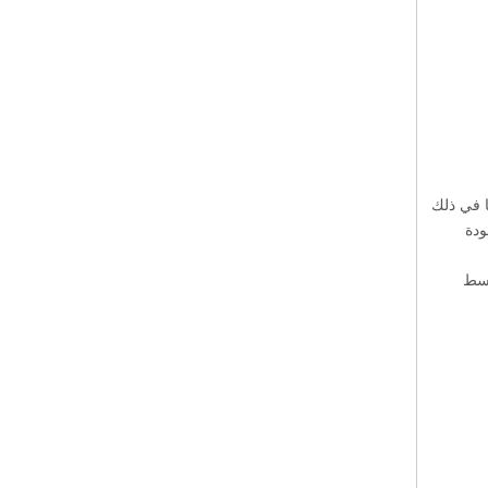
 بما في ذلك
ودة
 وأبسط