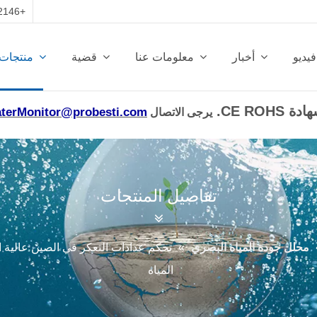
+86-13950412146 | روعة المياه
فيديو
أخبار
معلومات عنا
قضية
منتجات
terMonitor@probesti.com
يرجى الاتصال
تفاصيل المنتجات
محلل جودة المياه البصري
»
المياه