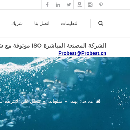
التعليمات
اتصل بنا
شريك
الشركة المصنعة المباشرة ISO موثوقة مع شهادة CE ROHS.
Probest@Probest.cn
Search
أنت هنا:
بيت
»
منتجات
»
محلل على الانترنت
»