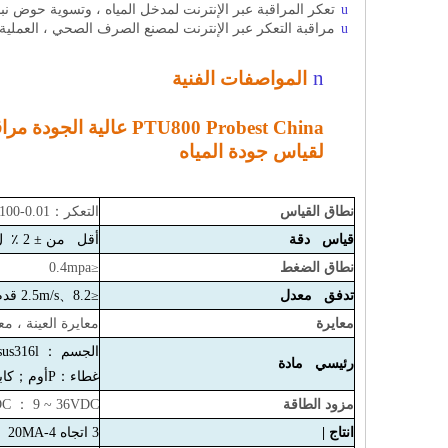
u
تعكر المراقبة عبر الإنترنت لمدخل المياه ، وتسوية حوض نبا
u
مراقبة التعكر عبر الإنترنت لمصنع الصرف الصحي ،
العملية
n
المواصفات الفنية
لقياس جودة المياه
نطاق القياس
التعكر
：
0.01-100 NTU
قياس دقة
أقل من ± 2 ٪
ل
نطاق الضغط
≤0.4mpa
تدفق معدل
≤2.5m/s
8.2 قدم/ثانية
、
معايرة
معايرة العينة ، مع
الجسم ： sus316l （طازجة الماء） ， سبيكة التيتانيوم
رئيسي مادة
غطاء
：
P
أوم
；
كاب
مزود الطاقة
C ： 9 ~ 36VDC
انتاج |
3 اتجاه 4-20MA