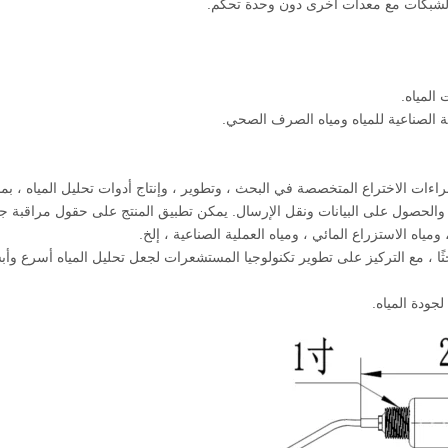
 معتمدة من ISO9001 مع العديد من براءات الاختراع المتخصصة في البحث ، وتطوير ، وإنتاج أدوات تحليل المياه ،
، والحصول على البيانات ونقل الإرسال. يمكن تطبيق المنتج على حقول مراقبة ج
ياه الاستزراع المائي ، ومياه العملية الصناعية ، إلخ.
 شركة Bebest شركة موثوقة بما في ذلك أكثر من 30 باحثًا ، مع التركيز على تطوير تكنولوجيا المستشعرات لجعل تحليل المياه أسرع
لجودة المياه.